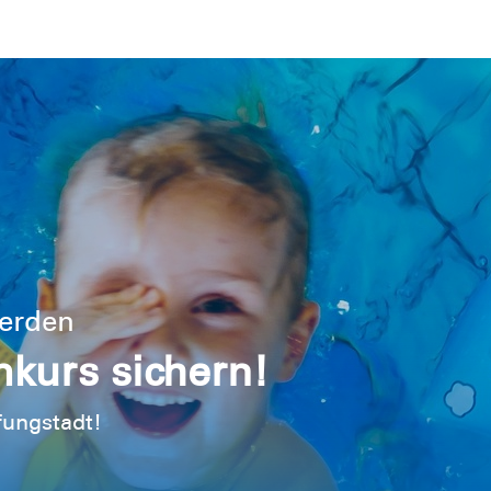
werden
urs sichern!
fungstadt!