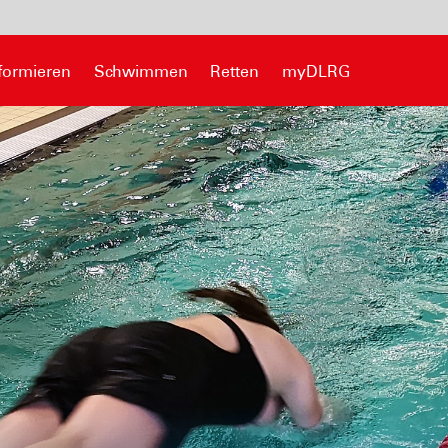
formieren
Schwimmen
Retten
myDLRG