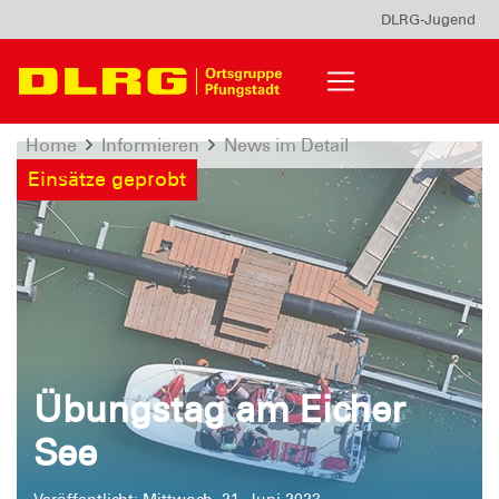
DLRG-Jugend
Home
Informieren
News im Detail
Einsätze geprobt
Übungstag am Eicher
See